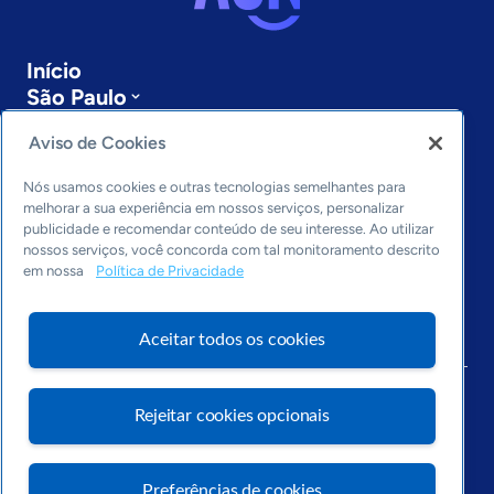
Início
São Paulo
Sobre a ASN
Aviso de Cookies
Últimas notícias
Entre em contato
Nós usamos cookies e outras tecnologias semelhantes para
Editorias
melhorar a sua experiência em nossos serviços, personalizar
publicidade e recomendar conteúdo de seu interesse. Ao utilizar
Economia & Política
nossos serviços, você concorda com tal monitoramento descrito
Inovação & Tecnologia
em nossa
Política de Privacidade
Cultura empreendedora
Dados
Aceitar todos os cookies
Arquivo
Rejeitar cookies opcionais
Preferências de cookies