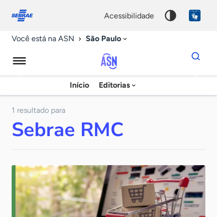
Fale
Acessibilidade
conosco
0
acessibilidade
9
São Paulo
Você está na ASN
Dados
para
busca
Agência
Início
Editorias
Palavra
Sebrae
chave
de
1 resultado para
Sebrae RMC
Notícias