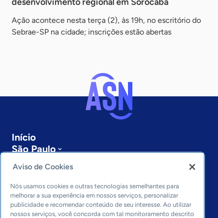
desenvolvimento regional em Sorocaba
Ação acontece nesta terça (2), às 19h, no escritório do
Sebrae-SP na cidade; inscrições estão abertas
Início
São Paulo
Sobre a ASN
Aviso de Cookies
Últimas notícias
Entre em contato
Nós usamos cookies e outras tecnologias semelhantes para
Editorias
melhorar a sua experiência em nossos serviços, personalizar
publicidade e recomendar conteúdo de seu interesse. Ao utilizar
Economia & Política
nossos serviços, você concorda com tal monitoramento descrito