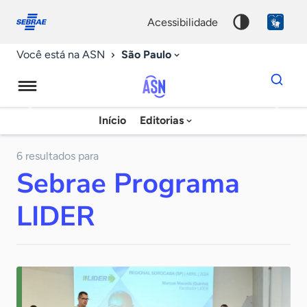
Fale
Acessibilidade
conosco
0
acessibilidade
9
São Paulo
Você está na ASN
Dados
para
busca
Agência
Início
Editorias
Palavra
Sebrae
chave
de
6 resultados para
Sebrae Programa
Notícias
LIDER