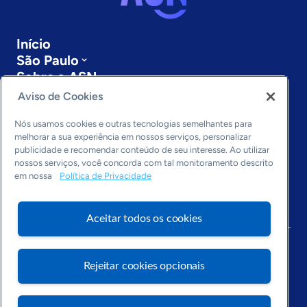
Início
São Paulo
Sobre a ASN
Últimas notícias
Aviso de Cookies
Entre em contato
Editorias
Nós usamos cookies e outras tecnologias semelhantes para
melhorar a sua experiência em nossos serviços, personalizar
publicidade e recomendar conteúdo de seu interesse. Ao utilizar
Economia & Política
nossos serviços, você concorda com tal monitoramento descrito
Inovação & Tecnologia
em nossa
Política de Privacidade
Cultura empreendedora
Dados
Arquivo
Aceitar todos os cookies
Rejeitar cookies opcionais