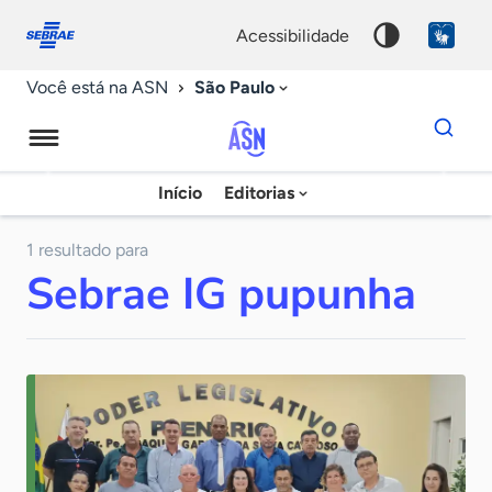
Fale
Acessibilidade
conosco
0
acessibilidade
9
São Paulo
Você está na ASN
Dados
para
busca
Agência
Início
Editorias
Palavra
Sebrae
chave
de
1 resultado para
Sebrae IG pupunha
Notícias