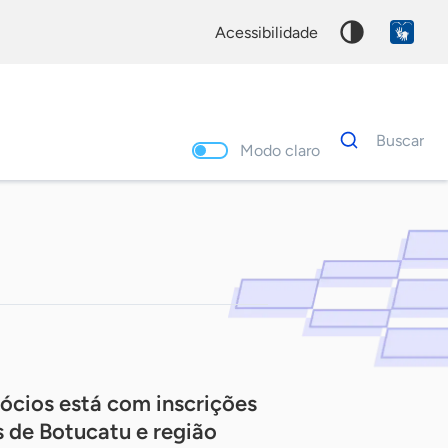
acessibilidade
Dados
Buscar
para
Modo claro
busca
Palavra
chave
ócios está com inscrições
 de Botucatu e região