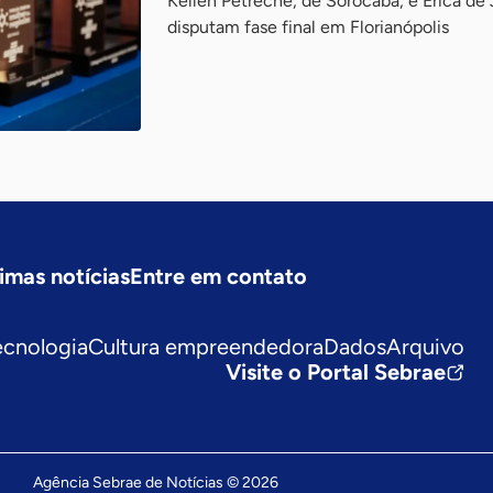
Kellen Petreche, de Sorocaba, e Erica de 
disputam fase final em Florianópolis
imas notícias
Entre em contato
ecnologia
Cultura empreendedora
Dados
Arquivo
Visite o Portal Sebrae
Agência Sebrae de Notícias © 2026