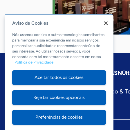
Aviso de Cookies
Nós usamos cookies e outras tecnologias semelhantes
para melhorar a sua experiência em nossos serviços,
personalizar publicidade e recomendar conteúdo de
seu interesse. Ao utilizar nossos serviços, você
concorda com tal monitoramento descrito em nossa
Política de Privacidade
Início
São Paulo
Sobre a ASN
Últ
Aceitar todos os cookies
Editorias
Economia & Política
Inovação & T
Rejeitar cookies opcionais
Preferências de cookies