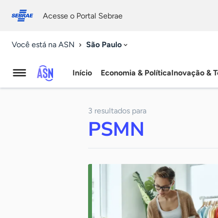
Fale
Acessibilidade
conosco
0
Acesse o Portal Sebrae
9
São Paulo
Você está na ASN
Início
Economia & Política
Inovação & T
Agência
Sebrae
3 resultados para
de
PSMN
Notícias