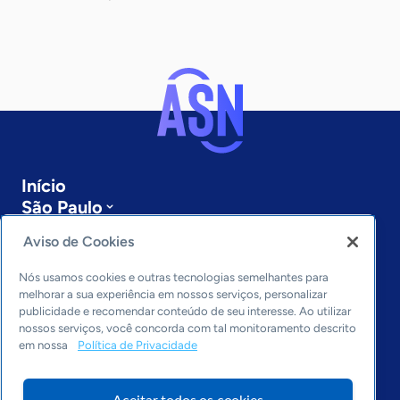
Início
São Paulo
Sobre a ASN
Aviso de Cookies
Últimas notícias
Entre em contato
Nós usamos cookies e outras tecnologias semelhantes para
Editorias
melhorar a sua experiência em nossos serviços, personalizar
publicidade e recomendar conteúdo de seu interesse. Ao utilizar
Economia & Política
nossos serviços, você concorda com tal monitoramento descrito
em nossa
Política de Privacidade
Inovação & Tecnologia
Cultura empreendedora
Dados