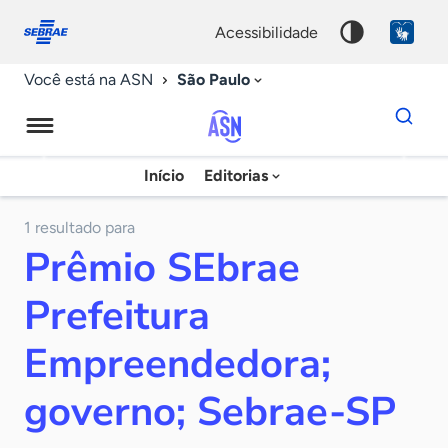
Fale
Acessibilidade
conosco
0
acessibilidade
9
São Paulo
Você está na ASN
Dados
para
busca
Agência
Início
Editorias
Palavra
Sebrae
chave
de
1 resultado para
Prêmio SEbrae
Notícias
Prefeitura
Empreendedora;
governo; Sebrae-SP