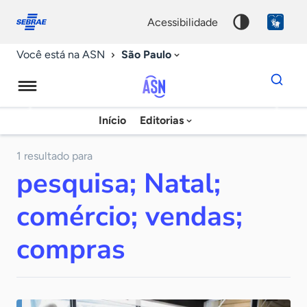
Fale
Acessibilidade
conosco
0
acessibilidade
9
São Paulo
Você está na ASN
Dados
para
busca
Agência
Início
Editorias
Palavra
Sebrae
chave
de
1 resultado para
pesquisa; Natal;
Notícias
comércio; vendas;
compras