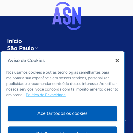
Início
São Paulo
Sobre a ASN
Aviso de Cookies
Últimas notícias
Entre em contato
Nós usamos cookies e outras tecnologias semelhantes para
Editorias
melhorar a sua experiência em nossos serviços, personalizar
publicidade e recomendar conteúdo de seu interesse. Ao utilizar
Economia & Política
nossos serviços, você concorda com tal monitoramento descrito
Inovação & Tecnologia
em nossa
Política de Privacidade
Cultura empreendedora
Dados
Aceitar todos os cookies
Arquivo