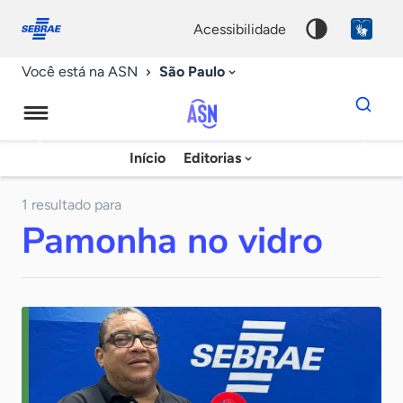
Fale
Acessibilidade
conosco
0
acessibilidade
9
São Paulo
Você está na ASN
Dados
para
busca
Agência
Início
Editorias
Palavra
Sebrae
chave
de
1 resultado para
Pamonha no vidro
Notícias