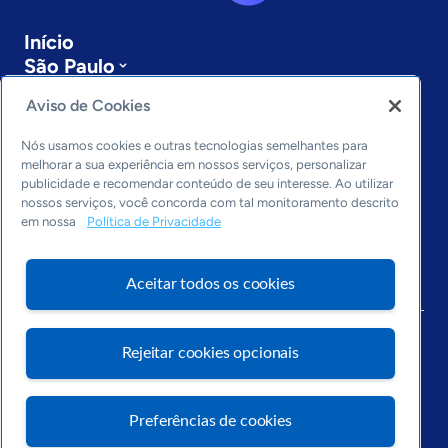
Início
São Paulo
Sobre a ASN
Aviso de Cookies
Últimas notícias
Entre em contato
Nós usamos cookies e outras tecnologias semelhantes para
Editorias
melhorar a sua experiência em nossos serviços, personalizar
publicidade e recomendar conteúdo de seu interesse. Ao utilizar
Economia & Política
nossos serviços, você concorda com tal monitoramento descrito
Inovação & Tecnologia
em nossa
Política de Privacidade
Cultura empreendedora
Dados
Aceitar todos os cookies
Arquivo
Rejeitar cookies opcionais
Preferências de cookies
Visite o Portal Sebrae