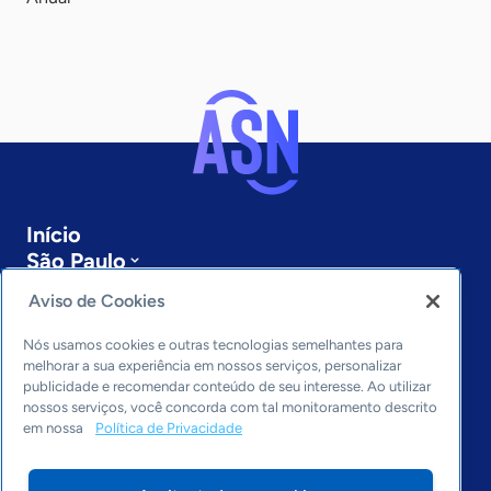
Início
São Paulo
Sobre a ASN
Aviso de Cookies
Últimas notícias
Entre em contato
Nós usamos cookies e outras tecnologias semelhantes para
Editorias
melhorar a sua experiência em nossos serviços, personalizar
publicidade e recomendar conteúdo de seu interesse. Ao utilizar
Economia & Política
nossos serviços, você concorda com tal monitoramento descrito
em nossa
Política de Privacidade
Inovação & Tecnologia
Cultura empreendedora
Dados