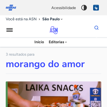
Fale
Acessibilidade
conosco
0
acessibilidade
9
São Paulo
Você está na ASN
Dados
para
busca
Agência
Início
Editorias
Palavra
Sebrae
chave
de
3 resultados para
morango do amor
Notícias