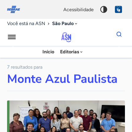
Fale
Acessibilidade
conosco
0
acessibilidade
9
São Paulo
Você está na ASN
Dados
para
busca
Agência
Início
Editorias
Palavra
Sebrae
chave
de
7 resultados para
Monte Azul Paulista
Notícias