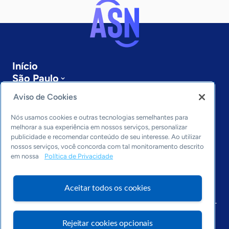
Início
São Paulo
Sobre a ASN
Aviso de Cookies
Últimas notícias
Entre em contato
Nós usamos cookies e outras tecnologias semelhantes para
Editorias
melhorar a sua experiência em nossos serviços, personalizar
publicidade e recomendar conteúdo de seu interesse. Ao utilizar
Economia & Política
nossos serviços, você concorda com tal monitoramento descrito
em nossa
Política de Privacidade
Inovação & Tecnologia
Cultura empreendedora
Dados
Aceitar todos os cookies
Arquivo
Rejeitar cookies opcionais