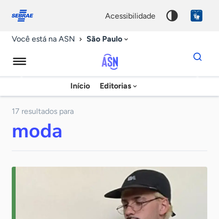
Fale
Acessibilidade
conosco
0
acessibilidade
9
São Paulo
Você está na ASN
Dados
para
busca
Agência
Início
Editorias
Palavra
Sebrae
chave
de
17 resultados para
moda
Notícias