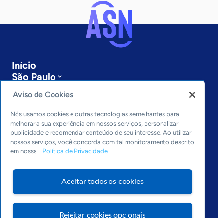
Início
São Paulo
Sobre a ASN
Aviso de Cookies
Últimas notícias
Entre em contato
Nós usamos cookies e outras tecnologias semelhantes para
Editorias
melhorar a sua experiência em nossos serviços, personalizar
publicidade e recomendar conteúdo de seu interesse. Ao utilizar
Economia & Política
nossos serviços, você concorda com tal monitoramento descrito
em nossa
Política de Privacidade
Inovação & Tecnologia
Cultura empreendedora
Dados
Aceitar todos os cookies
Arquivo
Rejeitar cookies opcionais