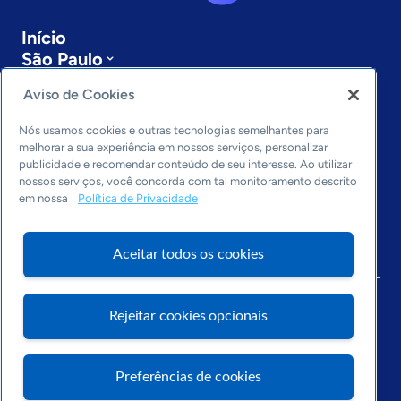
Início
São Paulo
Sobre a ASN
Aviso de Cookies
Últimas notícias
Entre em contato
Nós usamos cookies e outras tecnologias semelhantes para
Editorias
melhorar a sua experiência em nossos serviços, personalizar
publicidade e recomendar conteúdo de seu interesse. Ao utilizar
Economia & Política
nossos serviços, você concorda com tal monitoramento descrito
Inovação & Tecnologia
em nossa
Política de Privacidade
Cultura empreendedora
Dados
Aceitar todos os cookies
Arquivo
Rejeitar cookies opcionais
Preferências de cookies
Visite o Portal Sebrae