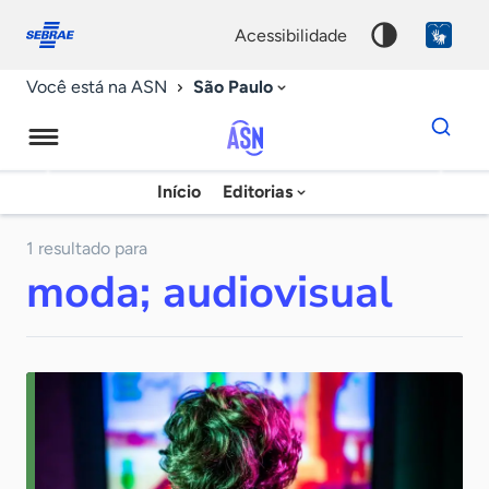
Fale
Acessibilidade
conosco
0
acessibilidade
9
São Paulo
Você está na ASN
Dados
para
busca
Agência
Início
Editorias
Palavra
Sebrae
chave
de
1 resultado para
moda; audiovisual
Notícias