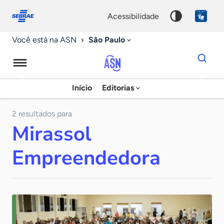
Fale
Acessibilidade
conosco
0
acessibilidade
9
São Paulo
Você está na ASN
Dados
para
busca
Agência
Início
Editorias
Palavra
Sebrae
chave
de
2 resultados para
Mirassol
Notícias
Empreendedora