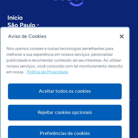
Início
São Paulo
Sobre a ASN
Aviso de Cookies
Últimas notícias
Entre em contato
Nós usamos cookies e outras tecnologias semelhantes para
Editorias
melhorar a sua experiência em nossos serviços, personalizar
publicidade e recomendar conteúdo de seu interesse. Ao utilizar
Economia & Política
nossos serviços, você concorda com tal monitoramento descrito
em nossa
Política de Privacidade
Inovação & Tecnologia
Cultura empreendedora
Dados
Aceitar todos os cookies
Arquivo
Rejeitar cookies opcionais
Preferências de cookies
Visite o Portal Sebrae