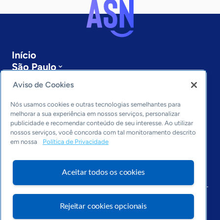
Início
São Paulo
Sobre a ASN
Aviso de Cookies
Últimas notícias
Entre em contato
Nós usamos cookies e outras tecnologias semelhantes para
Editorias
melhorar a sua experiência em nossos serviços, personalizar
publicidade e recomendar conteúdo de seu interesse. Ao utilizar
Economia & Política
nossos serviços, você concorda com tal monitoramento descrito
em nossa
Política de Privacidade
Inovação & Tecnologia
Cultura empreendedora
Dados
Aceitar todos os cookies
Arquivo
Rejeitar cookies opcionais