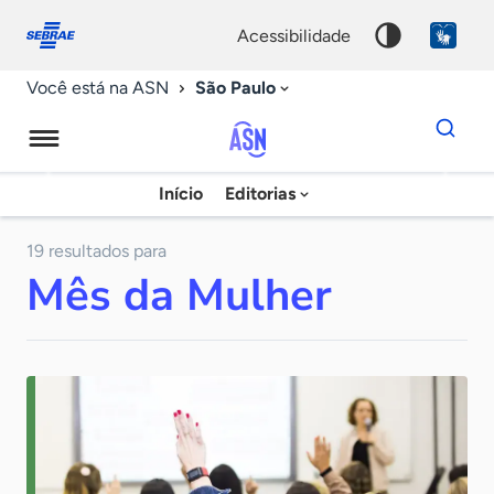
Fale
Acessibilidade
conosco
0
acessibilidade
9
São Paulo
Você está na ASN
Dados
para
busca
Agência
Início
Editorias
Palavra
Sebrae
chave
de
19 resultados para
Mês da Mulher
Notícias