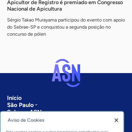
Apicultor de Registro é premiado em Congresso
Nacional de Apicultura
Sérgio Takao Murayama participou do evento com apoio
do Sebrae-SP e conquistou a segunda posição no
concurso de pólen
Início
São Paulo
Sobre a ASN
Últimas notícias
Aviso de Cookies
Entre em contato
Nós usamos cookies e outras tecnologias semelhantes para