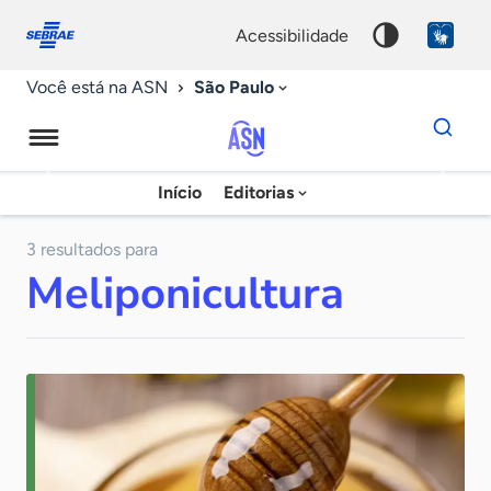
Fale
Acessibilidade
conosco
0
acessibilidade
9
São Paulo
Você está na ASN
Dados
para
busca
Agência
Início
Editorias
Palavra
Sebrae
chave
de
3 resultados para
Meliponicultura
Notícias