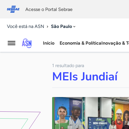
Fale
Acessibilidade
conosco
0
Acesse o Portal Sebrae
9
São Paulo
Você está na ASN
Início
Economia & Política
Inovação & T
Agência
Sebrae
1 resultado para
de
MEIs Jundiaí
Notícias