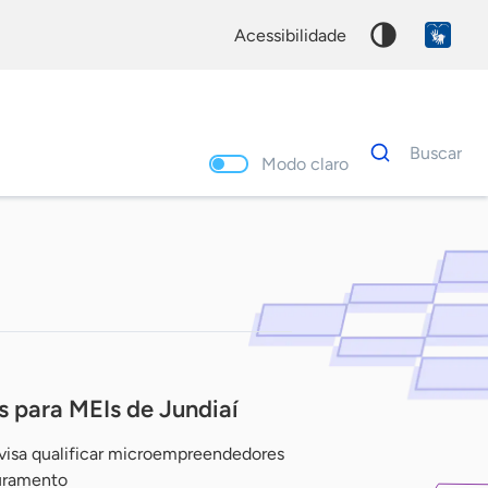
acessibilidade
Dados
Buscar
para
Modo claro
busca
Palavra
chave
s para MEIs de Jundiaí
 visa qualificar microempreendedores
uramento