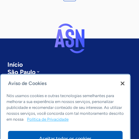
Início
São Paulo
Sobre a ASN
Aviso de Cookies
Últimas notícias
Entre em contato
Nós usamos cookies e outras tecnologias semelhantes para
Editorias
melhorar a sua experiência em nossos serviços, personalizar
publicidade e recomendar conteúdo de seu interesse. Ao utilizar
Economia & Política
nossos serviços, você concorda com tal monitoramento descrito
em nossa
Política de Privacidade
Inovação & Tecnologia
Cultura empreendedora
Dados
Aceitar todos os cookies