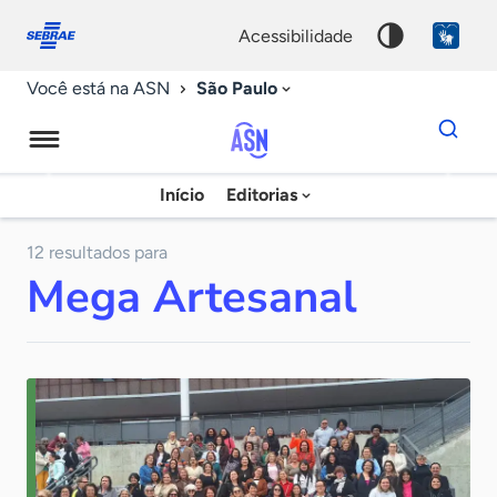
Fale
Acessibilidade
conosco
0
acessibilidade
9
São Paulo
Você está na ASN
Dados
para
busca
Agência
Início
Editorias
Palavra
Sebrae
chave
de
12 resultados para
Mega Artesanal
Notícias