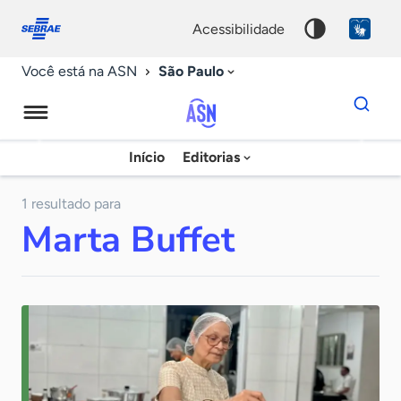
Fale
Acessibilidade
conosco
0
acessibilidade
9
São Paulo
Você está na ASN
Dados
para
busca
Agência
Início
Editorias
Palavra
Sebrae
chave
de
1 resultado para
Marta Buffet
Notícias