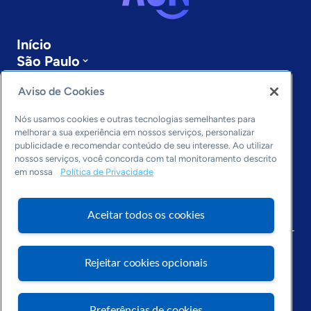
Início
São Paulo
Sobre a ASN
Aviso de Cookies
Últimas notícias
Entre em contato
Nós usamos cookies e outras tecnologias semelhantes para
Editorias
melhorar a sua experiência em nossos serviços, personalizar
publicidade e recomendar conteúdo de seu interesse. Ao utilizar
Economia & Política
nossos serviços, você concorda com tal monitoramento descrito
Inovação & Tecnologia
em nossa
Política de Privacidade
Cultura empreendedora
Dados
Aceitar todos os cookies
Arquivo
Rejeitar cookies opcionais
Preferências de cookies