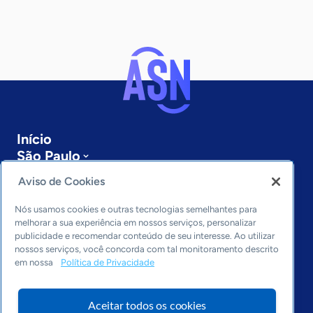
Início
São Paulo
Sobre a ASN
Aviso de Cookies
Últimas notícias
Entre em contato
Nós usamos cookies e outras tecnologias semelhantes para
Editorias
melhorar a sua experiência em nossos serviços, personalizar
publicidade e recomendar conteúdo de seu interesse. Ao utilizar
Economia & Política
nossos serviços, você concorda com tal monitoramento descrito
em nossa
Política de Privacidade
Inovação & Tecnologia
Cultura empreendedora
Dados
Aceitar todos os cookies