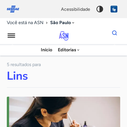
Fale
Acessibilidade
conosco
0
acessibilidade
9
São Paulo
Você está na ASN
Dados
para
busca
Agência
Início
Editorias
Palavra
Sebrae
chave
de
5 resultados para
Lins
Notícias