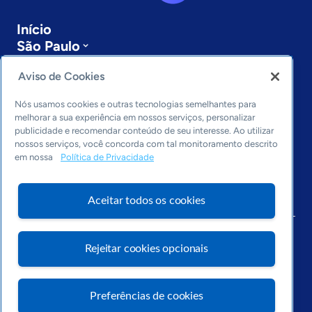
Início
São Paulo
Sobre a ASN
Aviso de Cookies
Últimas notícias
Entre em contato
Nós usamos cookies e outras tecnologias semelhantes para
Editorias
melhorar a sua experiência em nossos serviços, personalizar
publicidade e recomendar conteúdo de seu interesse. Ao utilizar
Economia & Política
nossos serviços, você concorda com tal monitoramento descrito
Inovação & Tecnologia
em nossa
Política de Privacidade
Cultura empreendedora
Dados
Aceitar todos os cookies
Arquivo
Rejeitar cookies opcionais
Preferências de cookies
Visite o Portal Sebrae