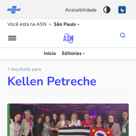
Fale
Acessibilidade
conosco
0
acessibilidade
9
São Paulo
Você está na ASN
Dados
para
busca
Agência
Início
Editorias
Palavra
Sebrae
chave
de
1 resultado para
Kellen Petreche
Notícias