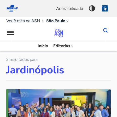
Fale
Acessibilidade
conosco
0
acessibilidade
9
São Paulo
Você está na ASN
Dados
para
busca
Agência
Início
Editorias
Palavra
Sebrae
chave
de
2 resultados para
Jardinópolis
Notícias