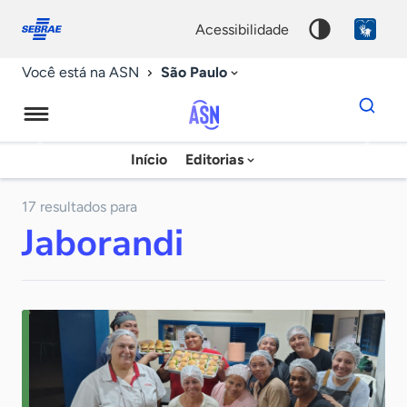
Fale
Acessibilidade
conosco
0
acessibilidade
9
São Paulo
Você está na ASN
Dados
para
busca
Agência
Início
Editorias
Palavra
Sebrae
chave
de
17 resultados para
Jaborandi
Notícias