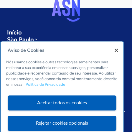
Início
São Paulo
Sobre a ASN
Aviso de Cookies
Últimas notícias
Entre em contato
Nós usamos cookies e outras tecnologias semelhantes para
Editorias
melhorar a sua experiência em nossos serviços, personalizar
publicidade e recomendar conteúdo de seu interesse. Ao utilizar
Economia & Política
nossos serviços, você concorda com tal monitoramento descrito
em nossa
Política de Privacidade
Inovação & Tecnologia
Cultura empreendedora
Dados
Aceitar todos os cookies
Arquivo
Rejeitar cookies opcionais