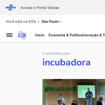
Fale
Acessibilidade
conosco
0
Acesse o Portal Sebrae
9
São Paulo
Você está na ASN
Início
Economia & Política
Inovação & T
Agência
Sebrae
2 resultados para
de
incubadora
Notícias