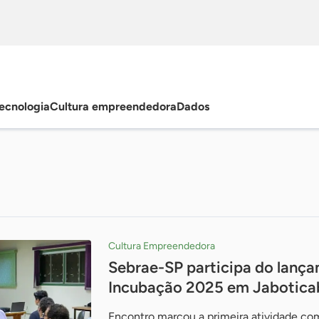
ecnologia
Cultura empreendedora
Dados
Cultura Empreendedora
Sebrae-SP participa do lanç
Incubação 2025 em Jabotica
Encontro marcou a primeira atividade co