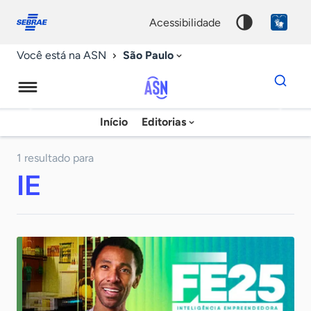
Fale
Acessibilidade
conosco
0
acessibilidade
9
São Paulo
Você está na ASN
Dados
para
busca
Agência
Início
Editorias
Palavra
Sebrae
chave
de
1 resultado para
IE
Notícias