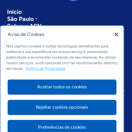
Início
São Paulo
Sobre a ASN
Últimas notícias
Aviso de Cookies
Entre em contato
Editorias
Nós usamos cookies e outras tecnologias semelhantes para
melhorar a sua experiência em nossos serviços, personalizar
publicidade e recomendar conteúdo de seu interesse. Ao utilizar
Economia & Política
nossos serviços, você concorda com tal monitoramento descrito
Inovação & Tecnologia
em nossa
Política de Privacidade
Cultura empreendedora
Dados
Arquivo
Aceitar todos os cookies
Rejeitar cookies opcionais
Visite o Portal Sebrae
Preferências de cookies