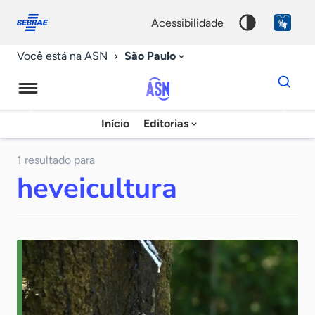
Fale
Acessibilidade
conosco
0
acessibilidade
9
São Paulo
Você está na ASN
Dados
para
busca
Agência
Início
Editorias
Palavra
Sebrae
chave
de
1 resultado para
heveicultura
Notícias