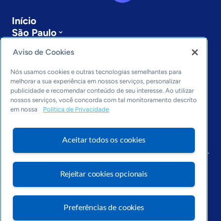
Início
São Paulo
Sobre a ASN
Aviso de Cookies
Últimas notícias
Entre em contato
Nós usamos cookies e outras tecnologias semelhantes para
Editorias
melhorar a sua experiência em nossos serviços, personalizar
publicidade e recomendar conteúdo de seu interesse. Ao utilizar
Economia & Política
nossos serviços, você concorda com tal monitoramento descrito
Inovação & Tecnologia
em nossa
Política de Privacidade
Cultura empreendedora
Dados
Aceitar todos os cookies
Arquivo
Rejeitar cookies opcionais
Preferências de cookies
Visite o Portal Sebrae