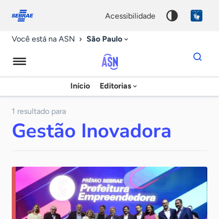
Fale
Acessibilidade
conosco
0
acessibilidade
9
São Paulo
Você está na ASN
Dados
para
busca
Agência
Início
Editorias
Palavra
Sebrae
chave
de
1 resultado para
Gestão Inovadora
Notícias