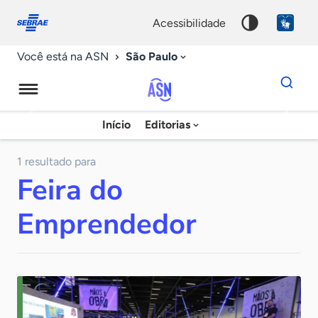
Fale
Acessibilidade
conosco
0
acessibilidade
9
São Paulo
Você está na ASN
Dados
para
busca
Agência
Início
Editorias
Palavra
Sebrae
chave
de
1 resultado para
Feira do
Notícias
Emprendedor