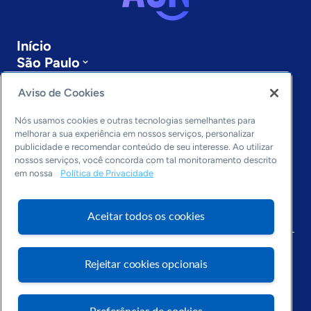
Início
São Paulo
Sobre a ASN
Aviso de Cookies
Últimas notícias
Entre em contato
Nós usamos cookies e outras tecnologias semelhantes para
Editorias
melhorar a sua experiência em nossos serviços, personalizar
publicidade e recomendar conteúdo de seu interesse. Ao utilizar
Economia & Política
nossos serviços, você concorda com tal monitoramento descrito
Inovação & Tecnologia
em nossa
Política de Privacidade
Cultura empreendedora
Dados
Aceitar todos os cookies
Arquivo
Rejeitar cookies opcionais