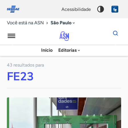
Fale
Acessibilidade
conosco
0
acessibilidade
9
São Paulo
Você está na ASN
Dados
para
busca
Agência
Início
Editorias
Palavra
Sebrae
chave
de
43 resultados para
FE23
Notícias