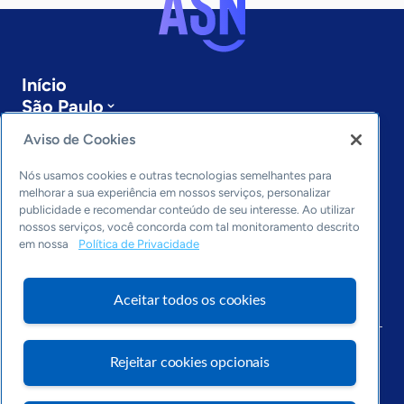
Início
São Paulo
Sobre a ASN
Aviso de Cookies
Últimas notícias
Entre em contato
Nós usamos cookies e outras tecnologias semelhantes para
Editorias
melhorar a sua experiência em nossos serviços, personalizar
publicidade e recomendar conteúdo de seu interesse. Ao utilizar
Economia & Política
nossos serviços, você concorda com tal monitoramento descrito
em nossa
Política de Privacidade
Inovação & Tecnologia
Cultura empreendedora
Dados
Aceitar todos os cookies
Arquivo
Rejeitar cookies opcionais