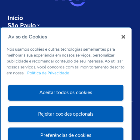
Início
São Paulo
Sobre a ASN
Aviso de Cookies
Últimas notícias
Entre em contato
Nós usamos cookies e outras tecnologias semelhantes para
Editorias
melhorar a sua experiência em nossos serviços, personalizar
publicidade e recomendar conteúdo de seu interesse. Ao utilizar
Economia & Política
nossos serviços, você concorda com tal monitoramento descrito
em nossa
Política de Privacidade
Inovação & Tecnologia
Cultura empreendedora
Dados
Aceitar todos os cookies
Arquivo
Rejeitar cookies opcionais
Preferências de cookies
Visite o Portal Sebrae