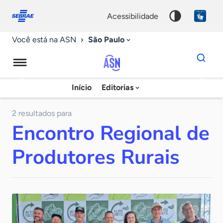
Fale
Acessibilidade
conosco
0
acessibilidade
9
São Paulo
Você está na ASN
Dados
para
busca
Agência
Início
Editorias
Palavra
Sebrae
chave
de
2 resultados para
Encontro Regional de
Notícias
Produtores Rurais