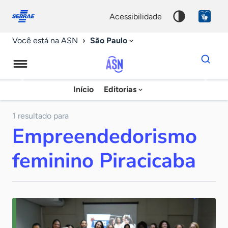
Fale
Acessibilidade
conosco
0
acessibilidade
9
São Paulo
Você está na ASN
Dados
para
busca
Agência
Início
Editorias
Palavra
Sebrae
chave
de
1 resultado para
Empreendedorismo
Notícias
feminino Piracicaba