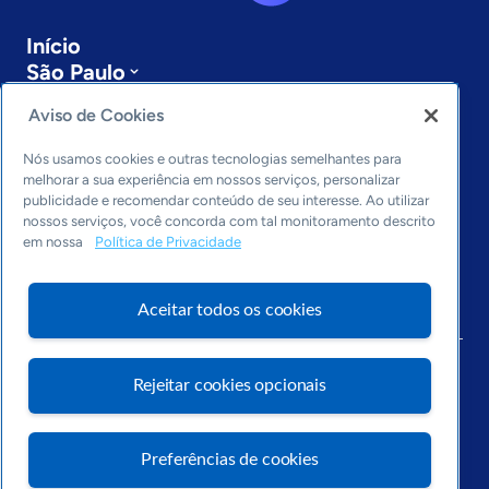
Início
São Paulo
Sobre a ASN
Aviso de Cookies
Últimas notícias
Entre em contato
Nós usamos cookies e outras tecnologias semelhantes para
Editorias
melhorar a sua experiência em nossos serviços, personalizar
publicidade e recomendar conteúdo de seu interesse. Ao utilizar
Economia & Política
nossos serviços, você concorda com tal monitoramento descrito
Inovação & Tecnologia
em nossa
Política de Privacidade
Cultura empreendedora
Dados
Aceitar todos os cookies
Arquivo
Rejeitar cookies opcionais
Preferências de cookies
Visite o Portal Sebrae