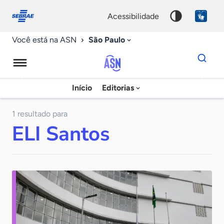
Fale
Acessibilidade
conosco
0
acessibilidade
9
São Paulo
Você está na ASN
Dados
para
busca
Agência
Início
Editorias
Palavra
Sebrae
chave
de
1 resultado para
ELI Santos
Notícias