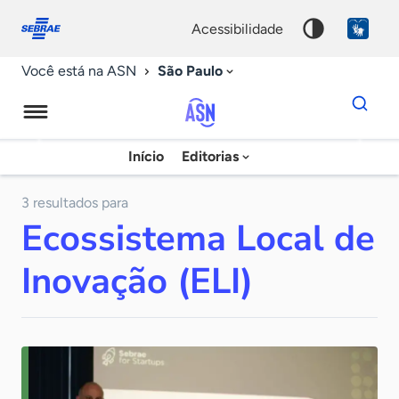
Fale
Acessibilidade
conosco
0
acessibilidade
9
São Paulo
Você está na ASN
Dados
para
busca
Agência
Início
Editorias
Palavra
Sebrae
chave
de
3 resultados para
Ecossistema Local de
Notícias
Inovação (ELI)