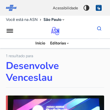
Fale
Acessibilidade
conosco
0
acessibilidade
9
São Paulo
Você está na ASN
Dados
para
busca
Agência
Início
Editorias
Palavra
Sebrae
chave
de
1 resultado para
Desenvolve
Notícias
Venceslau