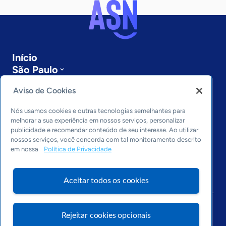
Início
São Paulo
Sobre a ASN
Aviso de Cookies
Últimas notícias
Entre em contato
Nós usamos cookies e outras tecnologias semelhantes para
Editorias
melhorar a sua experiência em nossos serviços, personalizar
publicidade e recomendar conteúdo de seu interesse. Ao utilizar
Economia & Política
nossos serviços, você concorda com tal monitoramento descrito
Inovação & Tecnologia
em nossa
Política de Privacidade
Cultura empreendedora
Dados
Aceitar todos os cookies
Arquivo
Rejeitar cookies opcionais