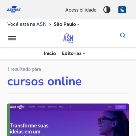
Fale
Acessibilidade
conosco
0
acessibilidade
9
São Paulo
Você está na ASN
Dados
para
busca
Agência
Início
Editorias
Palavra
Sebrae
chave
de
1 resultado para
cursos online
Notícias