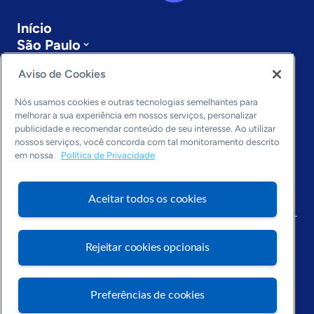
Início
São Paulo
Sobre a ASN
Aviso de Cookies
Últimas notícias
Entre em contato
Nós usamos cookies e outras tecnologias semelhantes para
Editorias
melhorar a sua experiência em nossos serviços, personalizar
publicidade e recomendar conteúdo de seu interesse. Ao utilizar
Economia & Política
nossos serviços, você concorda com tal monitoramento descrito
Inovação & Tecnologia
em nossa
Política de Privacidade
Cultura empreendedora
Dados
Aceitar todos os cookies
Arquivo
Rejeitar cookies opcionais
Preferências de cookies
Visite o Portal Sebrae