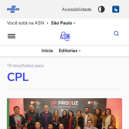
Fale
Acessibilidade
conosco
0
acessibilidade
9
São Paulo
Você está na ASN
Dados
para
busca
Agência
Início
Editorias
Palavra
Sebrae
chave
de
19 resultados para
CPL
Notícias