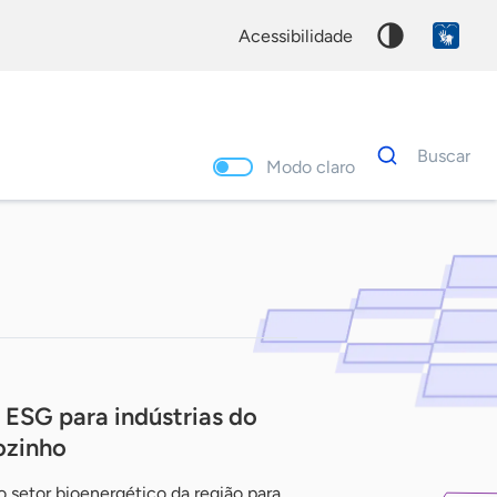
acessibilidade
Dados
Buscar
para
Modo claro
busca
Palavra
chave
ESG para indústrias do
ozinho
 setor bioenergético da região para