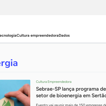
ecnologia
Cultura empreendedora
Dados
rgia
Cultura Empreendedora
Sebrae-SP lança programa de 
setor de bioenergia em Sertã
Evento vai reunir mais de 150 empresas do