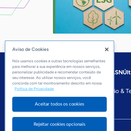
Aviso de Cookies
Nós usamos cookies e outras tecnologias semelhantes
para melhorar a sua experiência em nossos serviços,
Início
São Paulo
Sobre a ASN
Últ
personalizar publicidade e recomendar conteúdo de
seu interesse. Ao utilizar nossos serviços, você
Editorias
concorda com tal monitoramento descrito em nossa
Política de Privacidade
Economia & Política
Inovação & T
Aceitar todos os cookies
Rejeitar cookies opcionais