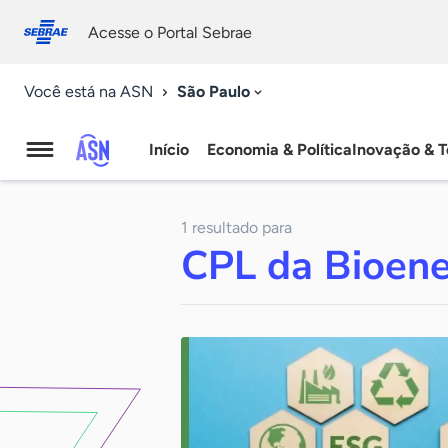
Fale
Acessibilidade
conosco
0
Acesse o Portal Sebrae
9
São Paulo
Você está na ASN
Início
Economia & Política
Inovação & T
Agência
Sebrae
1 resultado para
de
CPL da Bioene
Notícias