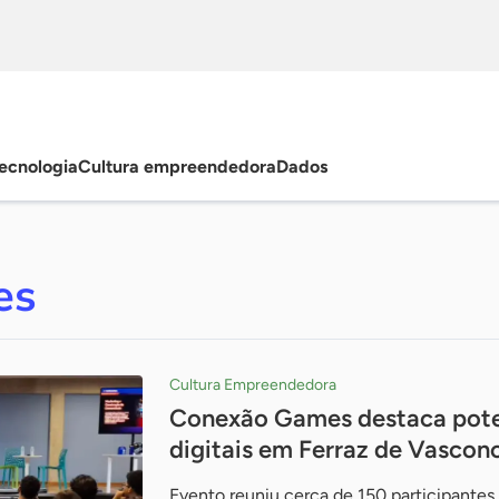
ecnologia
Cultura empreendedora
Dados
es
Cultura Empreendedora
Conexão Games destaca pote
digitais em Ferraz de Vascon
Evento reuniu cerca de 150 participantes