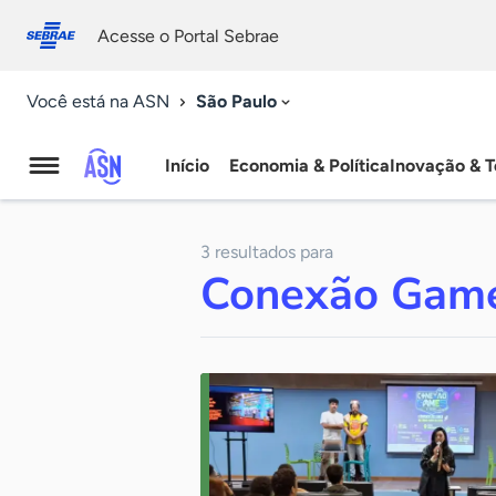
Fale
Acessibilidade
conosco
0
Acesse o Portal Sebrae
9
São Paulo
Você está na ASN
Início
Economia & Política
Inovação & T
Agência
Sebrae
3 resultados para
de
Conexão Gam
Notícias