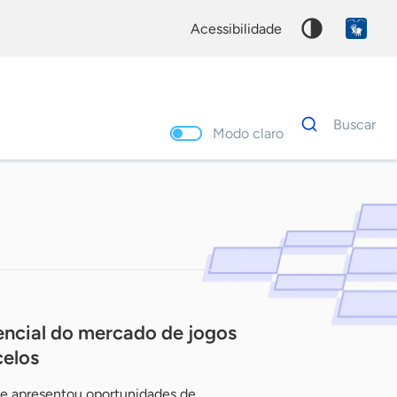
acessibilidade
Dados
Buscar
para
Modo claro
busca
Palavra
chave
ncial do mercado de jogos
celos
 e apresentou oportunidades de