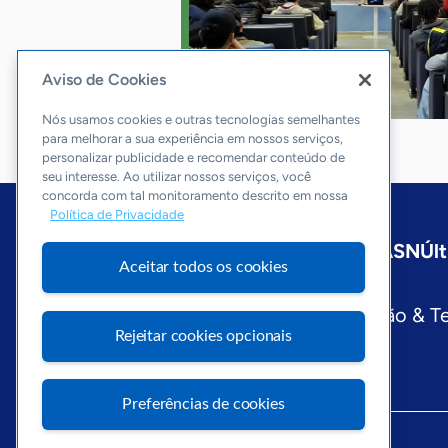
Aviso de Cookies
Nós usamos cookies e outras tecnologias semelhantes
para melhorar a sua experiência em nossos serviços,
personalizar publicidade e recomendar conteúdo de
seu interesse. Ao utilizar nossos serviços, você
concorda com tal monitoramento descrito em nossa
Política de Privacidade
Início
São Paulo
Sobre a ASN
Últ
Aceitar todos os cookies
Editorias
Economia & Política
Inovação & T
Rejeitar cookies opcionais
Preferências de cookies