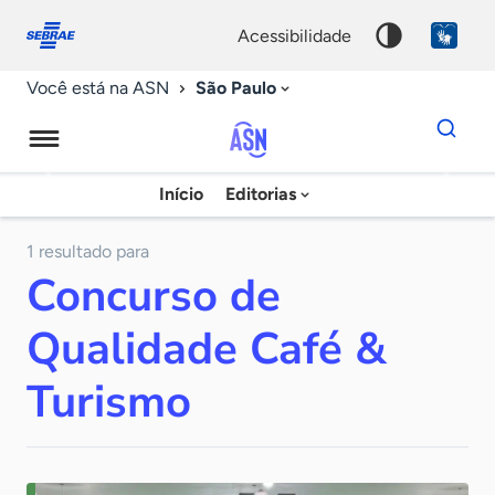
Fale
Acessibilidade
conosco
0
acessibilidade
9
São Paulo
Você está na ASN
Dados
para
busca
Agência
Início
Editorias
Palavra
Sebrae
chave
de
1 resultado para
Concurso de
Notícias
Qualidade Café &
Turismo