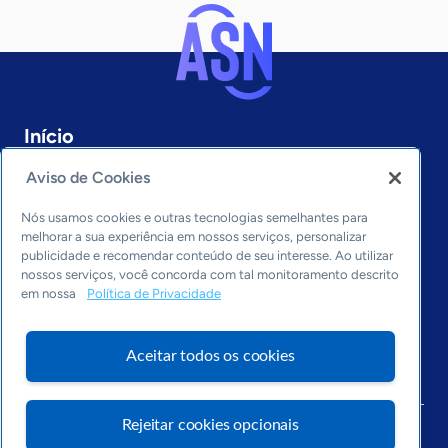
Início
São Paulo
Aviso de Cookies
Sobre a ASN
Últimas notícias
Nós usamos cookies e outras tecnologias semelhantes para
Entre em contato
melhorar a sua experiência em nossos serviços, personalizar
Editorias
publicidade e recomendar conteúdo de seu interesse. Ao utilizar
nossos serviços, você concorda com tal monitoramento descrito
Economia & Política
em nossa
Política de Privacidade
Inovação & Tecnologia
Cultura empreendedora
Aceitar todos os cookies
Dados
Arquivo
Rejeitar cookies opcionais