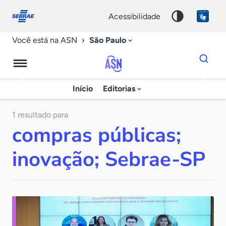
Fale
Acessibilidade
conosco
0
acessibilidade
9
São Paulo
Você está na ASN
Dados
para
busca
Agência
Início
Editorias
Palavra
Sebrae
chave
de
1 resultado para
compras públicas;
Notícias
inovação; Sebrae-SP