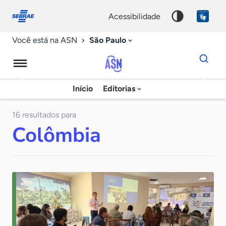
Fale
Acessibilidade
conosco
0
acessibilidade
9
São Paulo
Você está na ASN
Dados
para
busca
Agência
Início
Editorias
Palavra
Sebrae
chave
de
16 resultados para
Colômbia
Notícias