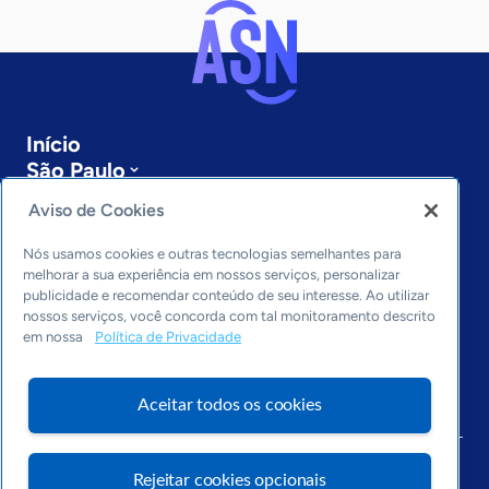
Início
São Paulo
Sobre a ASN
Aviso de Cookies
Últimas notícias
Entre em contato
Nós usamos cookies e outras tecnologias semelhantes para
Editorias
melhorar a sua experiência em nossos serviços, personalizar
publicidade e recomendar conteúdo de seu interesse. Ao utilizar
Economia & Política
nossos serviços, você concorda com tal monitoramento descrito
em nossa
Política de Privacidade
Inovação & Tecnologia
Cultura empreendedora
Dados
Aceitar todos os cookies
Arquivo
Rejeitar cookies opcionais