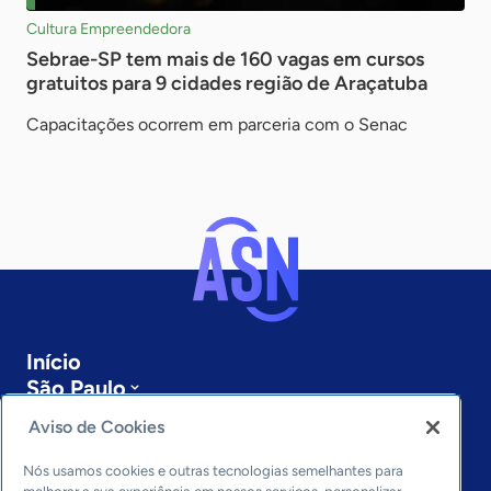
Cultura Empreendedora
Sebrae-SP tem mais de 160 vagas em cursos
gratuitos para 9 cidades região de Araçatuba
Capacitações ocorrem em parceria com o Senac
Início
São Paulo
Sobre a ASN
Aviso de Cookies
Últimas notícias
Entre em contato
Nós usamos cookies e outras tecnologias semelhantes para