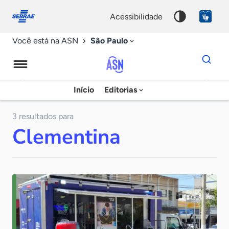
Fale
Acessibilidade
conosco
0
acessibilidade
9
São Paulo
Você está na ASN
Dados
para
busca
Agência
Início
Editorias
Palavra
Sebrae
chave
de
3 resultados para
Clementina
Notícias