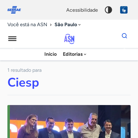
Fale
Acessibilidade
conosco
0
acessibilidade
9
São Paulo
Você está na ASN
Dados
para
busca
Agência
Início
Editorias
Palavra
Sebrae
chave
de
1 resultado para
Ciesp
Notícias