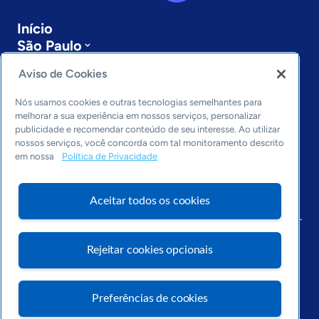
Início
São Paulo
Sobre a ASN
Aviso de Cookies
Últimas notícias
Entre em contato
Nós usamos cookies e outras tecnologias semelhantes para
Editorias
melhorar a sua experiência em nossos serviços, personalizar
publicidade e recomendar conteúdo de seu interesse. Ao utilizar
Economia & Política
nossos serviços, você concorda com tal monitoramento descrito
Inovação & Tecnologia
em nossa
Política de Privacidade
Cultura empreendedora
Dados
Aceitar todos os cookies
Arquivo
Rejeitar cookies opcionais
Preferências de cookies
Visite o Portal Sebrae