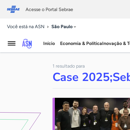
Fale
Acessibilidade
conosco
0
Acesse o Portal Sebrae
9
São Paulo
Você está na ASN
Início
Economia & Política
Inovação & T
Agência
Sebrae
1 resultado para
de
Case 2025;Seb
Notícias