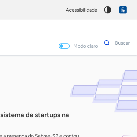
acessibilidade
Dados
Buscar
para
Modo claro
busca
Palavra
chave
istema de startups na
e a presença do Sebrae-SP e contou