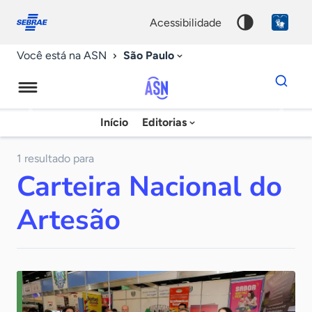
Fale
Acessibilidade
conosco
0
acessibilidade
9
São Paulo
Você está na ASN
Dados
para
busca
Agência
Início
Editorias
Palavra
Sebrae
chave
de
1 resultado para
Carteira Nacional do
Notícias
Artesão