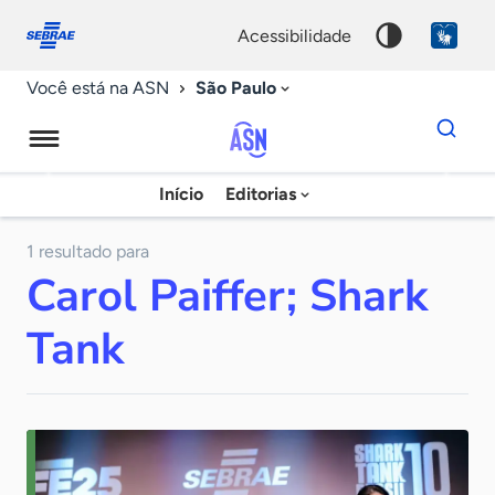
Fale
Acessibilidade
conosco
0
acessibilidade
9
São Paulo
Você está na ASN
Dados
para
busca
Agência
Início
Editorias
Palavra
Sebrae
chave
de
1 resultado para
Carol Paiffer; Shark
Notícias
Tank