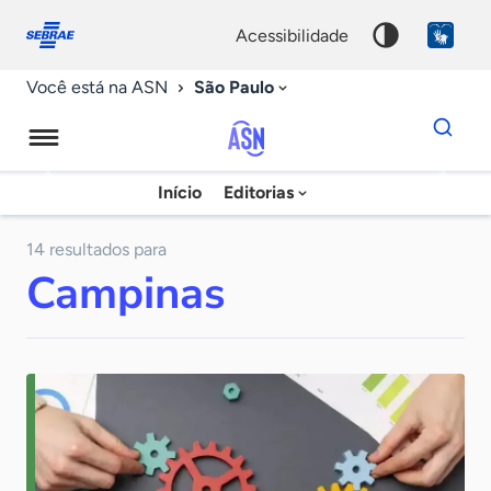
Fale
Acessibilidade
conosco
0
acessibilidade
9
São Paulo
Você está na ASN
Dados
para
busca
Agência
Início
Editorias
Palavra
Sebrae
chave
de
14 resultados para
Campinas
Notícias