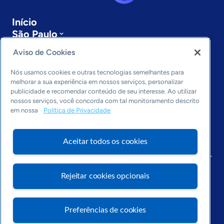
Início
São Paulo
Sobre a ASN
Aviso de Cookies
Últimas notícias
Entre em contato
Nós usamos cookies e outras tecnologias semelhantes para
Editorias
melhorar a sua experiência em nossos serviços, personalizar
publicidade e recomendar conteúdo de seu interesse. Ao utilizar
Economia & Política
nossos serviços, você concorda com tal monitoramento descrito
em nossa
Política de Privacidade
Inovação & Tecnologia
Cultura empreendedora
Dados
Aceitar todos os cookies
Arquivo
Rejeitar cookies opcionais
Preferências de cookies
Visite o Portal Sebrae