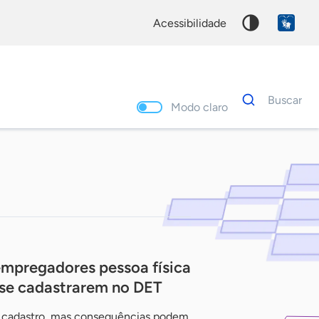
acessibilidade
Dados
Buscar
para
Modo claro
busca
Palavra
chave
empregadores pessoa física
a se cadastrarem no DET
do cadastro, mas consequências podem