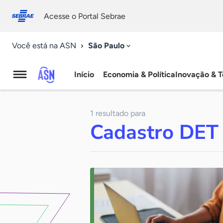
Fale
Acessibilidade
conosco
0
Acesse o Portal Sebrae
9
São Paulo
Você está na ASN
Início
Economia & Política
Inovação & T
Agência
Sebrae
1 resultado para
de
Cadastro DET
Notícias