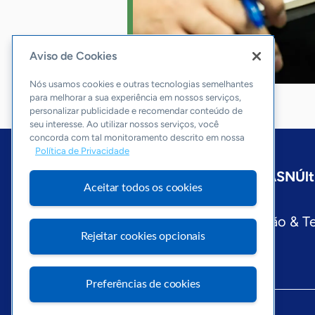
Aviso de Cookies
Nós usamos cookies e outras tecnologias semelhantes
para melhorar a sua experiência em nossos serviços,
personalizar publicidade e recomendar conteúdo de
seu interesse. Ao utilizar nossos serviços, você
concorda com tal monitoramento descrito em nossa
Política de Privacidade
Início
São Paulo
Sobre a ASN
Últ
Aceitar todos os cookies
Editorias
Economia & Política
Inovação & T
Rejeitar cookies opcionais
Preferências de cookies