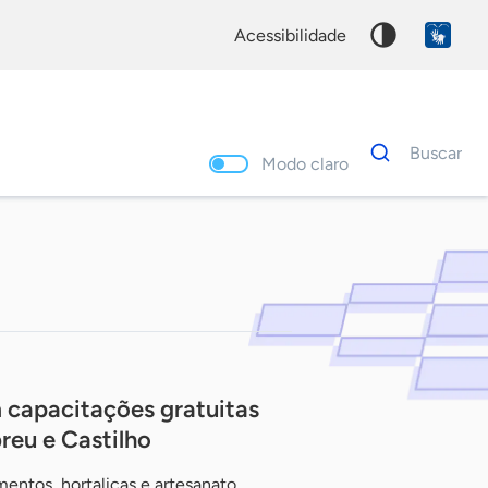
acessibilidade
Dados
Buscar
para
Modo claro
busca
Palavra
chave
capacitações gratuitas
reu e Castilho
entos, hortaliças e artesanato