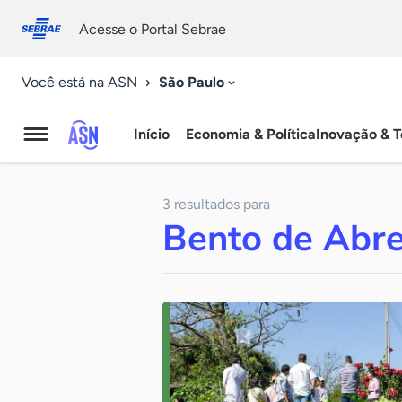
Fale
Acessibilidade
conosco
0
Acesse o Portal Sebrae
9
São Paulo
Você está na ASN
Início
Economia & Política
Inovação & T
Agência
Sebrae
3 resultados para
de
Bento de Abr
Notícias