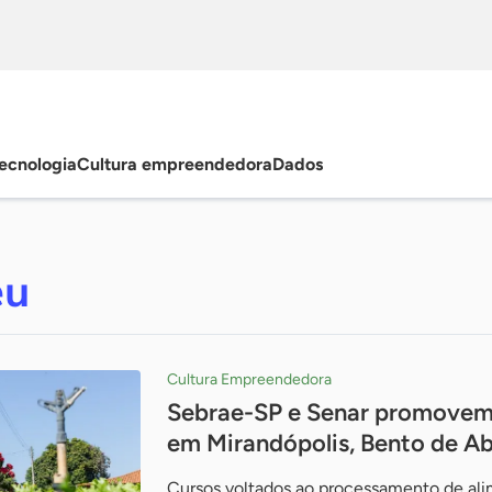
ecnologia
Cultura empreendedora
Dados
eu
Cultura Empreendedora
Sebrae-SP e Senar promovem 
em Mirandópolis, Bento de Ab
Cursos voltados ao processamento de alim