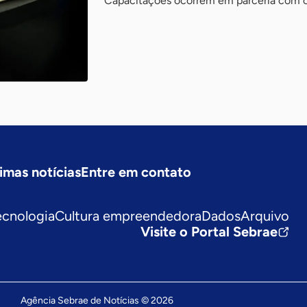
Capacitações ocorrem em parceria com 
imas notícias
Entre em contato
ecnologia
Cultura empreendedora
Dados
Arquivo
Visite o Portal Sebrae
Agência Sebrae de Notícias © 2026