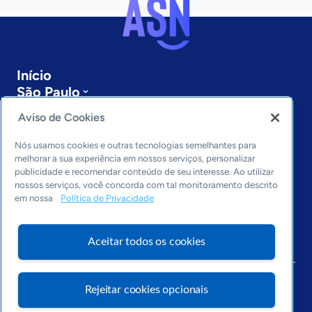
Início
São Paulo
Sobre a ASN
Aviso de Cookies
Últimas notícias
Entre em contato
Nós usamos cookies e outras tecnologias semelhantes para
Editorias
melhorar a sua experiência em nossos serviços, personalizar
publicidade e recomendar conteúdo de seu interesse. Ao utilizar
Economia & Política
nossos serviços, você concorda com tal monitoramento descrito
em nossa
Política de Privacidade
Inovação & Tecnologia
Cultura empreendedora
Dados
Aceitar todos os cookies
Arquivo
Rejeitar cookies opcionais