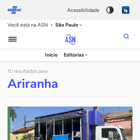
Fale
Acessibilidade
conosco
0
acessibilidade
9
São Paulo
Você está na ASN
Dados
para
busca
Agência
Início
Editorias
Palavra
Sebrae
chave
de
10 resultados para
Ariranha
Notícias