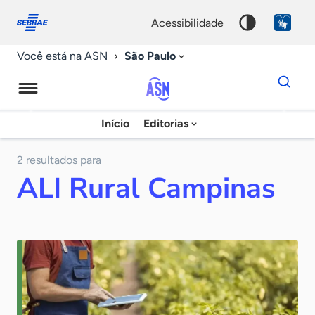
Fale
Acessibilidade
conosco
0
acessibilidade
9
São Paulo
Você está na ASN
Dados
para
busca
Agência
Início
Editorias
Palavra
Sebrae
chave
de
2 resultados para
ALI Rural Campinas
Notícias